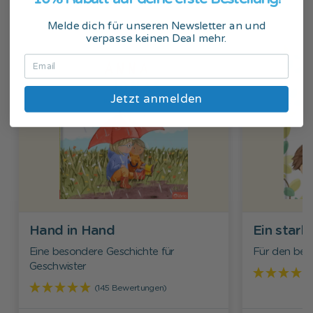
Melde dich für unseren Newsletter an und
verpasse keinen Deal mehr.
Jetzt anmelden
Hand in Hand
Ein star
Eine besondere Geschichte für
Für den bes
Geschwister
(145 Bewertungen)