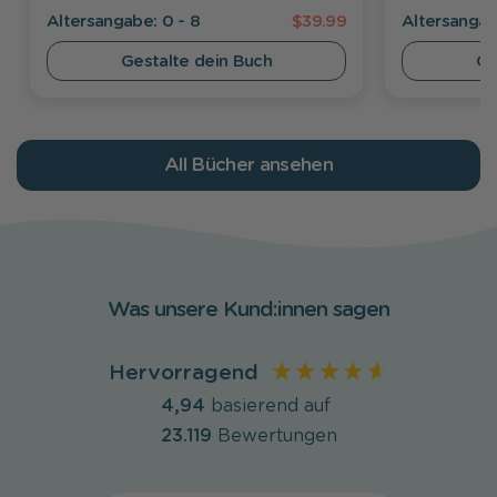
Alters­angabe: 0 - 8
$39.99
Alters­angab
Gestalte dein Buch
Ge
All Bücher ansehen
Was unsere Kund:innen sagen
Hervorragend
4,94
basierend auf
23.119
Bewertungen