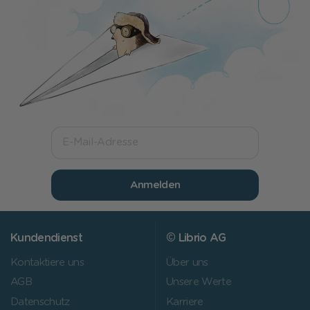
Anmelden
Kundendienst
© Librio AG
Kontaktiere uns
Über uns
AGB
Unsere Werte
Datenschutz
Karriere