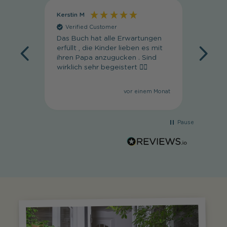
Kerstin M
Regula
Verified Customer
Veri
Das Buch hat alle Erwartungen
Super 
erfüllt , die Kinder lieben es mit
wunde
ihren Papa anzugucken . Sind
wirklich sehr begeistert 👍🏼
vor einem Monat
Pause