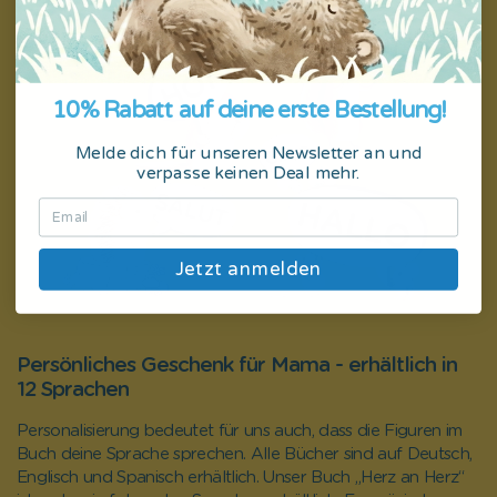
10% Rabatt auf deine erste Bestellung!
Melde dich für unseren Newsletter an und
verpasse keinen Deal mehr.
Jetzt anmelden
Persönliches Geschenk für Mama - erhältlich in
12 Sprachen
Personalisierung bedeutet für uns auch, dass die Figuren im
Buch deine Sprache sprechen. Alle Bücher sind auf Deutsch,
Englisch und Spanisch erhältlich. Unser Buch
„Herz an Herz
“