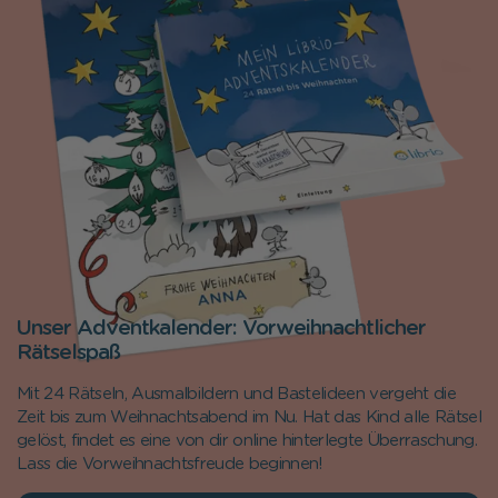
Unser Adventkalender: Vorweihnachtlicher
Rätselspaß
Mit 24 Rätseln, Ausmalbildern und Bastelideen vergeht die
Zeit bis zum Weihnachtsabend im Nu. Hat das Kind alle Rätsel
gelöst, findet es eine von dir online hinterlegte Überraschung.
Lass die Vorweihnachtsfreude beginnen!