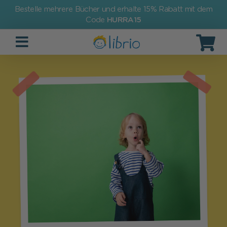
Bestelle mehrere Bücher und erhalte 15% Rabatt mit dem
Code
HURRA15