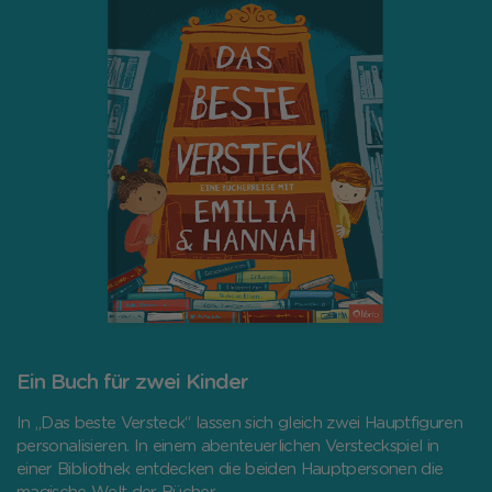
Ein Buch für zwei Kinder
In „Das beste Versteck“ lassen sich gleich zwei Hauptfiguren
personalisieren. In einem abenteuerlichen Versteckspiel in
einer Bibliothek entdecken die beiden Hauptpersonen die