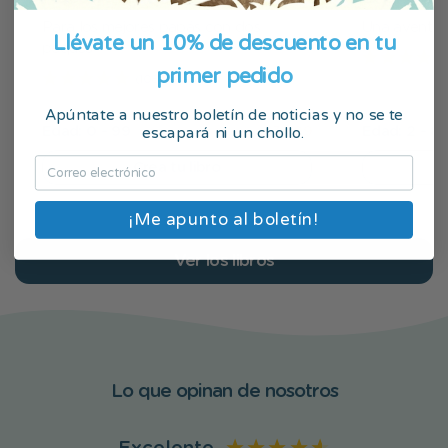
Para los mejores papás con dos
Una aventur
Llévate un 10% de descuento en tu
peques
primer pedido
(108 Reseñas)
Apúntate a nuestro boletín de noticias y no se te
escapará ni un chollo.
Edad: 0 - 99
$39.99
Edad: 2 - 8
Crea tu libro
¡Me apunto al boletín!
Ver los libros
Lo que opinan de nosotros