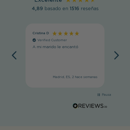
Excelente
4,89
basado en
1516
reseñas
Cristina D
Cristin
Verified Customer
Veri
A mi marido le encantó
Muy li
Madrid, ES, 2 hace semanas
Pausa