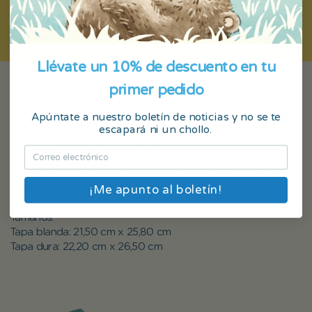
Crea tu libro
Llévate un 10% de descuento en tu
primer pedido
Formato y calidad
Apúntate a nuestro boletín de noticias y no se te
Este libro tiene que ser tan duradero como la relación entre
escapará ni un chollo.
una madre y su hijo. Por eso lo imprimimos en papel de la
más alta calidad, 100% reciclado.
Contiene 42 páginas y puedes elegir entre dos formatos:
¡Me apunto al boletín!
tapa blanda y tapa dura.
Tamaños:
Tapa blanda: 21,50 cm x 25,80 cm
Tapa dura: 22,20 cm x 26,50 cm