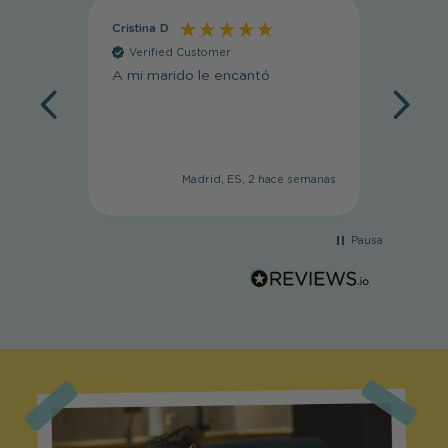
Cristina D
Cristin
Verified Customer
Veri
A mi marido le encantó
Muy li
Madrid, ES, 2 hace semanas
Pausa