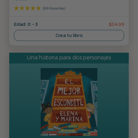
(99 Reseñas)
Edad: 0 - 3
$34.99
Crea tu libro
Una historia para dos personajes