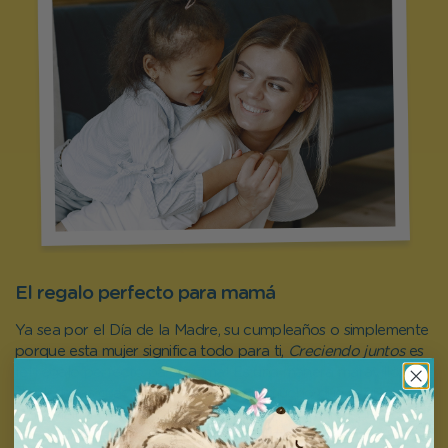
El regalo perfecto para mamá
Ya sea por el Día de la Madre, su cumpleaños o simplemente
porque esta mujer significa todo para ti,
Creciendo juntos
es
¡el regalo perfecto para mamá! Es una manera maravillosa
de darle las gracias y demostrarle lo mucho que la quieres.
Personaliza tu libro ahora y sorpréndela con un regalo que
no olvidará fácilmente.