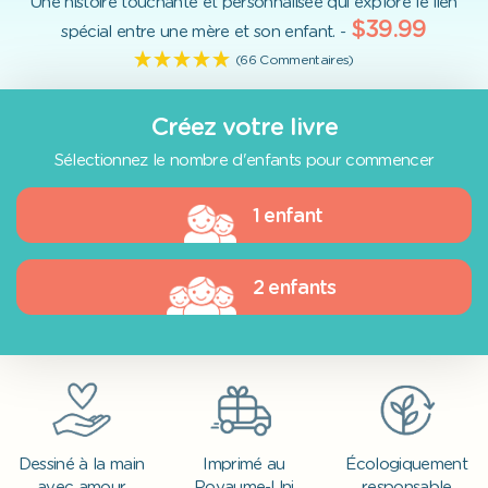
Une histoire touchante et personnalisée qui explore le lien
$39.99
spécial entre une mère et son enfant. -
(66 Commentaires)
Créez votre livre
Sélectionnez le nombre d'enfants pour commencer
1 enfant
2 enfants
Dessiné à la main
Imprimé au
Écologiquement
avec amour
Royaume-Uni
responsable