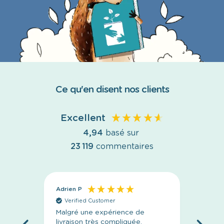
Ce qu'en disent nos clients
Excellent
4,94
basé sur
23 119
commentaires
Adrien P
Anony
Verified Customer
Veri
Malgré une expérience de
C’est p
livraison très compliquée,
l’emba