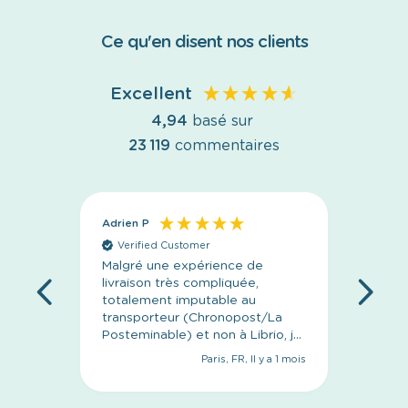
Ce qu'en disent nos clients
Excellent
4,94
basé sur
23 119
commentaires
Adrien P
Anony
Verified Customer
Veri
Malgré une expérience de
C’est p
livraison très compliquée,
l’emba
totalement imputable au
livrais
transporteur (Chronopost/La
concep
Posteminable) et non à Librio, je
tiens à saluer le
Paris, FR, Il y a 1 mois
professionnalisme de leur
équipe. Le suivi a été
irréprochable, les réponses