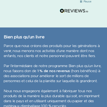
Pause
toujours rapides, courtoises et
les solutions apportées sans
jamais se défausser de leurs
responsabilités. Le livre a
finalement été réexpédié et
reçu. Ma compagne est ravie de
ce cadeau pour sa première fête
des mères : la qualité est au
Bien plus qu’un livre
rendez-vous et le résultat est
magnifique. Un grand merci à
Parce que nous créons des produits pour les générations à
toute l'équipe, je
venir, nous menons nos activités d’une manière dont nos
recommanderai Librio sans
enfants, nos clients et notre personnel peuvent être fiers.
hésiter.
Par l’intermédiaire de notre programme Bien plus qu’un livre,
nous faisons don de
1 % de nos revenus
(hors bénéfices) à
des associations pour améliorer le sort de millions de
personnes et celui de la planète sur laquelle ils grandiront.
Nous nous engageons également à fabriquer tous nos
produits de la manière la plus durable qui soit, en imprimant
dans le pays et en utilisant uniquement du papier et des
matériaux d’emballage 100 % recyclés.