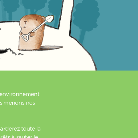
l’environnement
us menons nos
garderez toute la
rêts à sauter le