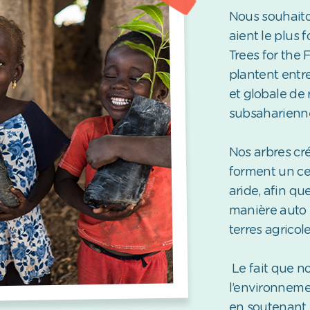
Nous souhaito
aient le plus 
Trees for the 
plantent entr
et globale de 
subsaharienn
Nos arbres cré
forment un ce
aride, afin qu
manière auto 
terres agricol
Le fait que no
l’environnemen
en soutenant 