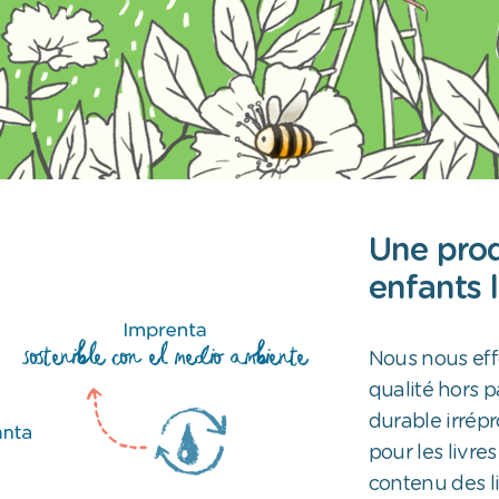
Une pro
enfants 
Nous nous eff
qualité hors 
durable irrép
pour les livre
contenu des liv