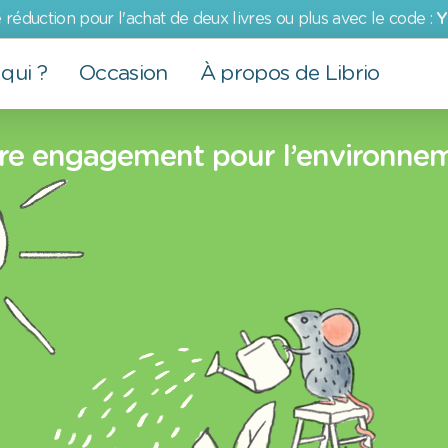
 réduction pour l'achat de deux livres ou plus avec le code :
Y
qui ?
Occasion
À propos de Librio
Autre produits
Pour adultes
Evénements
Nos valeurs
re engagement pour l’environne
Cartes de vœux
Papa
Saint-Valentin
Plus qu'un livre
Affiches
Maman
Baptême
Engagement environnemental
Grands-parents
Retour à l'école
Engagement social
Famille
Pâques
la
Partenaire
Journée des enfants
Communion