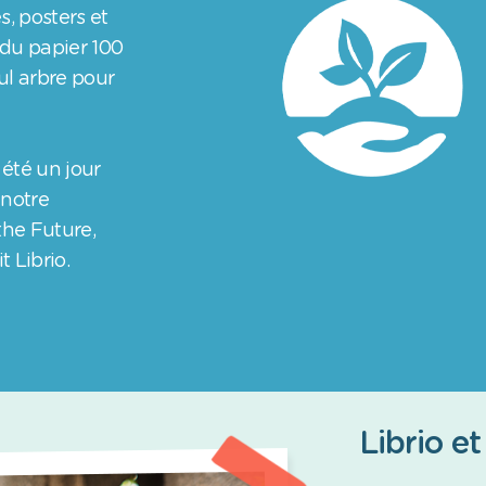
s, posters et
du papier 100
l arbre pour
été un jour
 notre
the Future,
 Librio.
Librio et