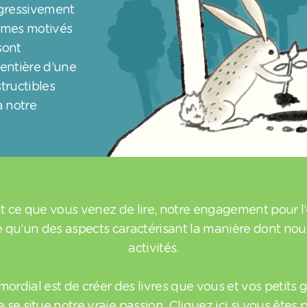
gressivement
ommes motivés
sont
 entière d’une
tructibles
a notre
ut ce que vous venez de lire, notre engagement pour 
e qu’un des aspects caractérisant la manière dont no
activités.
imordial est de créer des livres que vous et vos petits 
ue se situe notre vraie passion. Cliquez ici si vous êtes p