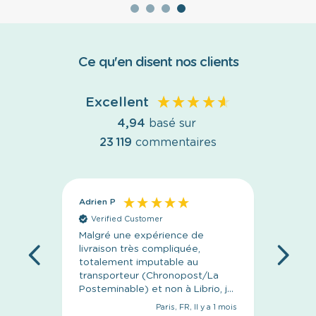
Ce qu'en disent nos clients
Excellent
4,94
basé sur
23 119
commentaires
Adrien P
Anony
Verified Customer
Veri
Malgré une expérience de
C’est p
livraison très compliquée,
l’emba
totalement imputable au
livrais
transporteur (Chronopost/La
concep
Posteminable) et non à Librio, je
tiens à saluer le
Paris, FR, Il y a 1 mois
professionnalisme de leur