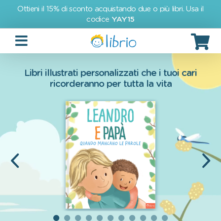
Ottieni il 15% di sconto acquistando due o più libri. Usa il
codice
YAY15
Libri illustrati personalizzati che i tuoi cari
ricorderanno per tutta la vita