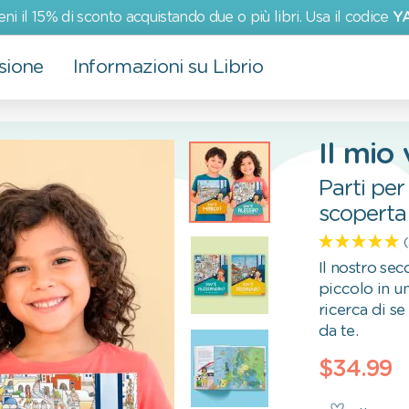
eni il 15% di sconto acquistando due o più libri. Usa il codice
Y
sione
Informazioni su Librio
Altri prodotti
Eventi
I nostri valori
Il mio
Biglietti d'auguri
San Valentino
Più che un semplice libro
Parti per
Impegno ambientale
scoperta 
Impegno sociale
Il nostro sec
piccolo in un
ricerca di s
da te.
$34.99