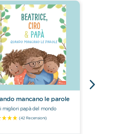
ando mancano le parole
Un amore come
i migliori papà del mondo
Per le migliori m
(42 Recensioni)
(126 Rec