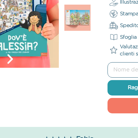
Illustr
Stampa
Spedito
Sfoglia 
Valutaz
clienti 
Rag