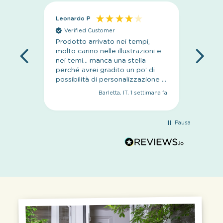
Leonardo P
Anoni
Verified Customer
Veri
Prodotto arrivato nei tempi,
sito se
molto carino nelle illustrazioni e
nei temi… manca una stella
perché avrei gradito un po’ di
possibilità di personalizzazione in
più
Barletta, IT, 1 settimana fa
Pausa