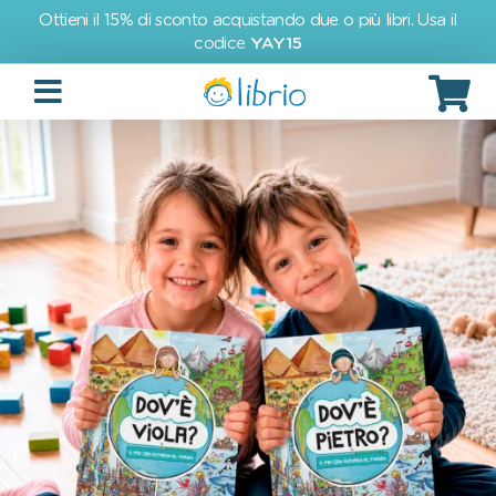
Ottieni il 15% di sconto acquistando due o più libri. Usa il
codice
YAY15