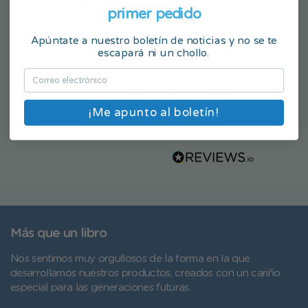
Verified Customer
Veri
primer pedido
A mi marido le encantó
Muy li
Apúntate a nuestro boletín de noticias y no se te
escapará ni un chollo.
Madrid, ES, 2 hace semanas
¡Me apunto al boletín!
Pausa
Más que un libro
Nos sentimos muy orgullosos de la forma en la que
desarrollamos nuestros productos, creados con un cariño
especial para las generaciones futuras.