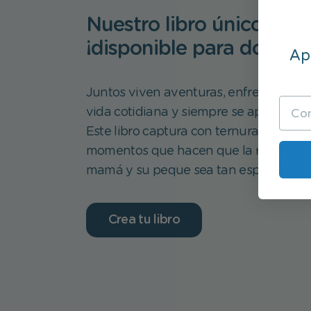
Nuestro libro único par
¡disponible para dos pe
Apú
Juntos viven aventuras, enfrentan los a
vida cotidiana y siempre se apoyan m
Este libro captura con ternura y humor
momentos que hacen que la relación 
mamá y su peque sea tan especial.
Crea tu libro