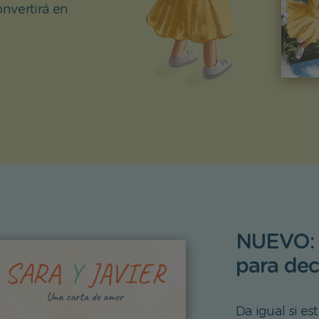
onvertirá en
NUEVO: E
para dec
Da igual si es