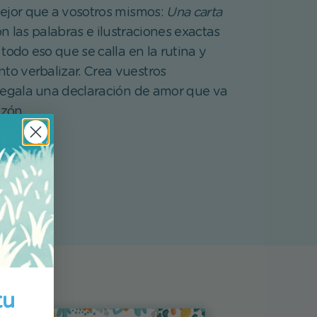
ejor que a vosotros mismos:
Una carta
n las palabras e ilustraciones exactas
todo eso que se calla en la rutina y
to verbalizar. Crea vuestros
regala una declaración de amor que va
azón.
rio
tu