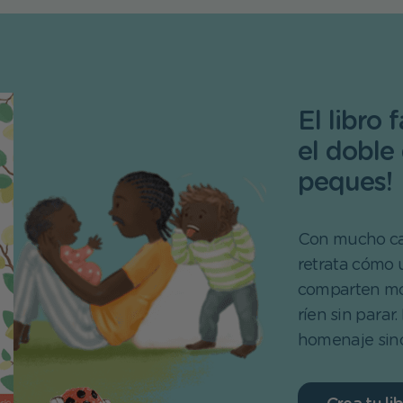
El libro 
el doble
peques!
Con mucho car
retrata cómo 
comparten mom
ríen sin parar
homenaje since