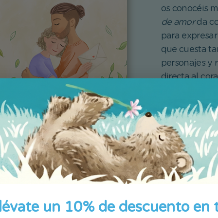
os conocéis m
de amor
da co
para expresar 
que cuesta tan
personajes y 
directa al cor
Crea tu lib
lévate un 10% de descuento en 