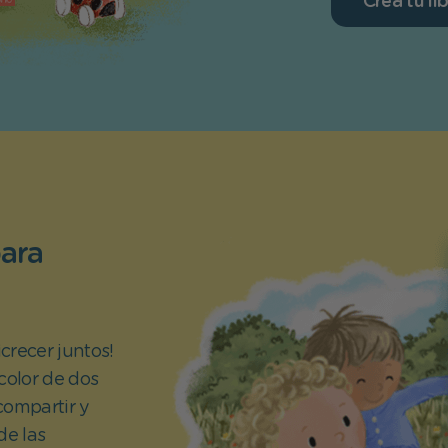
Crea tu lib
para
crecer juntos!
 color de dos
 compartir y
de las