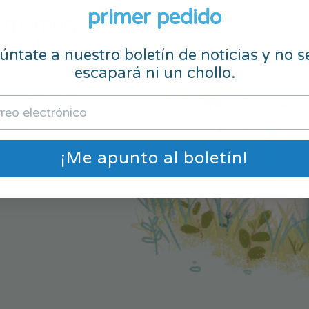
primer pedido
a mamás,
ques!
ntate a nuestro boletín de noticias y no s
escapará ni un chollo.
ltibajos de la
utuamente.
 esos
entre una
¡Me apunto al boletín!