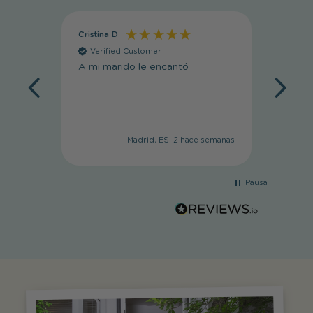
Cristina D
Cristin
Verified Customer
Veri
A mi marido le encantó
Muy li
Madrid, ES, 2 hace semanas
Pausa