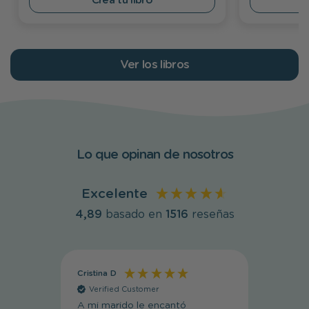
Crea tu libro
Ver los libros
Lo que opinan de nosotros
Excelente
4,89
basado en
1516
reseñas
Cristina D
Cristin
Verified Customer
Veri
A mi marido le encantó
Muy li