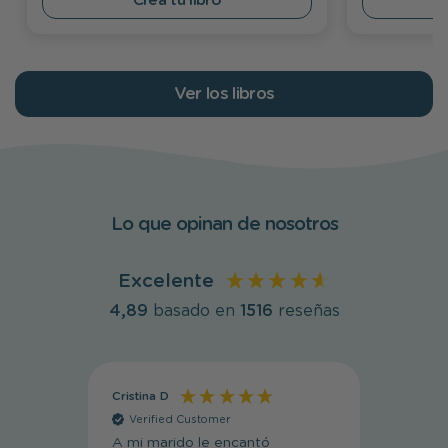
Crea tu libro
Ver los libros
Lo que opinan de nosotros
Excelente
4,89
basado en
1516
reseñas
Cristina D
Cristin
Verified Customer
Veri
A mi marido le encantó
Muy li