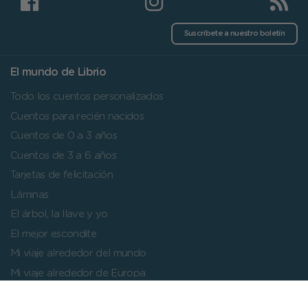
Suscríbete a nuestro boletín
El mundo de Librio
Todo los cuentos personalizados
Cuentos para recién nacidos
Cuentos de 0 a 3 años
Cuentos de 3 a 6 años
Tarjetas de felicitación
Láminas
El árbol, la llave y yo
El mejor escondite
Mi viaje alrededor del mundo
Mi viaje alrededor de Europa
Cuentos a partir de 6 años