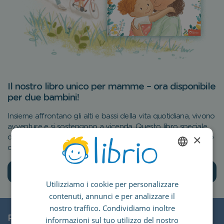
Il nostro libro unico per mamme – ora disponibile
per due bambini!
Insieme affrontano gli alti e bassi della vita quotidiana, vivono
avventure e si sostengono a vicenda. Questo libro speciale
×
descrive con affetto tutti quei momenti preziosi che rendono
così unico il legame tra madre e figlio.
ENGLISH
Create your book
Utilizziamo i cookie per personalizzare
GERMAN
contenuti, annunci e per analizzare il
SPANISH
nostro traffico. Condividiamo inoltre
Più che un semplice libro
FRENCH
informazioni sul tuo utilizzo del nostro