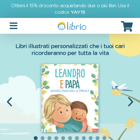
Ottieni il 15% di sconto acquistando due o più libri. Usa il
codice
YAY15
Libri illustrati personalizzati che i tuoi cari
ricorderanno per tutta la vita