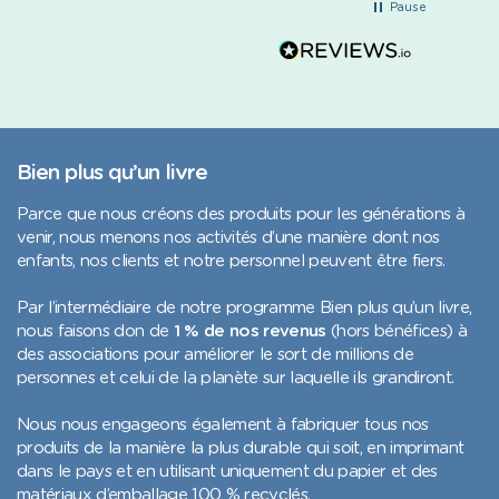
Pause
toujours rapides, courtoises et
les solutions apportées sans
jamais se défausser de leurs
responsabilités. Le livre a
finalement été réexpédié et
reçu. Ma compagne est ravie de
ce cadeau pour sa première fête
des mères : la qualité est au
Bien plus qu’un livre
rendez-vous et le résultat est
magnifique. Un grand merci à
Parce que nous créons des produits pour les générations à
toute l'équipe, je
venir, nous menons nos activités d’une manière dont nos
recommanderai Librio sans
enfants, nos clients et notre personnel peuvent être fiers.
hésiter.
Par l’intermédiaire de notre programme Bien plus qu’un livre,
nous faisons don de
1 % de nos revenus
(hors bénéfices) à
des associations pour améliorer le sort de millions de
personnes et celui de la planète sur laquelle ils grandiront.
Nous nous engageons également à fabriquer tous nos
produits de la manière la plus durable qui soit, en imprimant
dans le pays et en utilisant uniquement du papier et des
matériaux d’emballage 100 % recyclés.