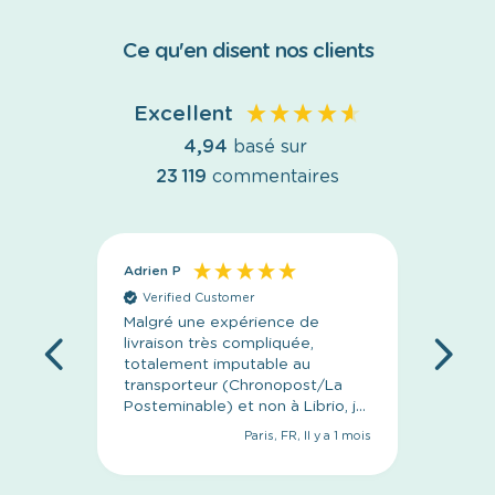
Ce qu'en disent nos clients
Excellent
4,94
basé sur
23 119
commentaires
Adrien P
Anony
Verified Customer
Veri
Malgré une expérience de
C’est p
livraison très compliquée,
l’emba
totalement imputable au
livrais
transporteur (Chronopost/La
concep
Posteminable) et non à Librio, je
tiens à saluer le
Paris, FR, Il y a 1 mois
professionnalisme de leur
équipe. Le suivi a été
irréprochable, les réponses