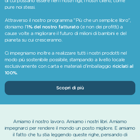
di cui possano essere fieri i nostri figli, i nostri clienti, come
pure noi stessi.
Attraverso il nostro programma "Più che un semplice libro",
doniamo l'
1% del nostro fatturato
(e non dei profitti) a
cause volte a migliorare il futuro di milioni di bambini e del
pianeta su cui cresceranno.
Ci impegniamo inoltre a realizzare tutti i nostri prodotti nel
modo più sostenibile possibile, stampando a livello locale
esclusivamente con carta e materiali d'imballaggio
riciclati al
100%
.
Scopri di più
Amiamo il nostro lavoro. Amiamo i nostri libri. Amiamo
impegnarci per rendere il mondo un posto migliore. E amiamo
il fatto che tu stia leggendo queste righe, pensando di