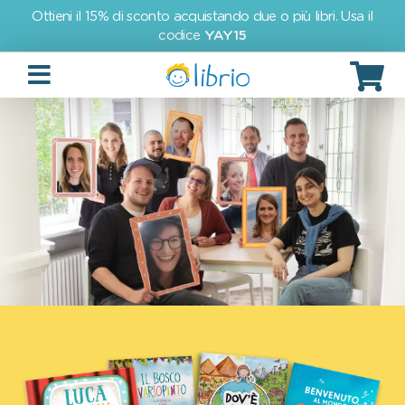
Ottieni il 15% di sconto acquistando due o più libri. Usa il
codice
YAY15